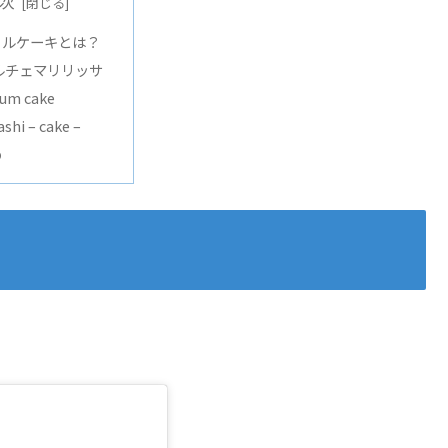
次
イルケーキとは？
ルチェマリリッサ
lum cake
ashi – cake –
め