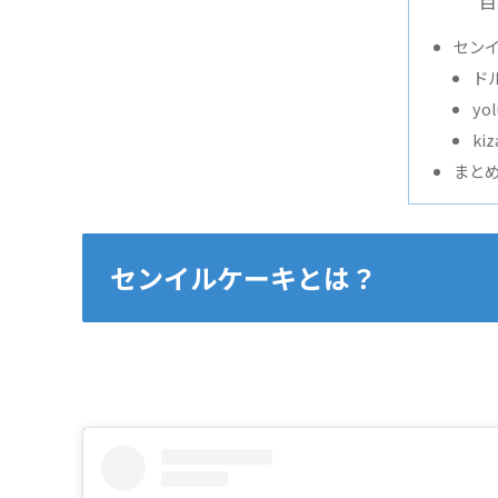
目
セン
ド
yo
kiz
まと
センイルケーキとは？