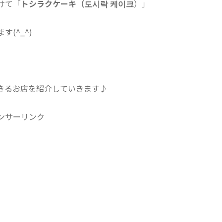
けて「
トシラクケーキ（도시락 케이크
）」
(^_^)
きるお店を紹介していきます♪
ンサーリンク