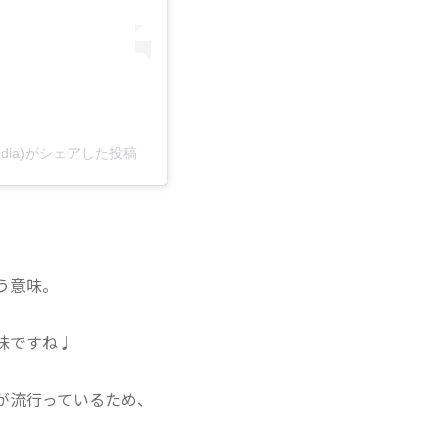
media)がシェアした投稿
う意味。
味ですね♩
が流行っているため、