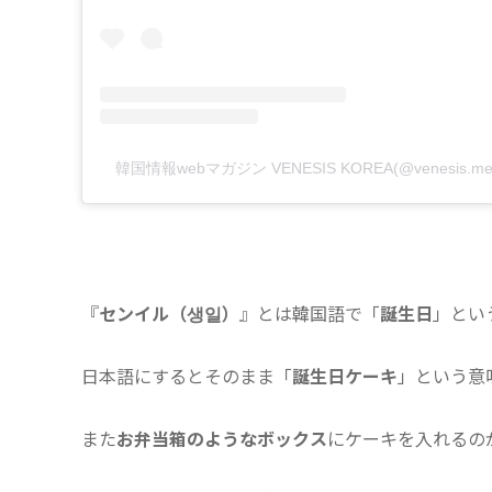
韓国情報webマガジン VENESIS KOREA(@venesis.
『
センイル（생일）
』とは韓国語で「
誕生日
」とい
日本語にするとそのまま「
誕生日ケーキ
」という意
また
お弁当箱のようなボックス
にケーキを入れるの