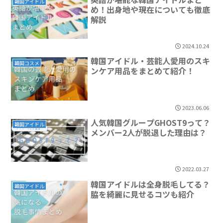
韓国アイドル
め！出身地や現在についても徹底
解説
2024.10.24
韓国アイドル・芸能人愛用のスキ
韓国コスメ
ンケア用品をまとめて紹介！
2023.06.06
人気韓国グループGHOST9って？
韓国アイドル
メンバー2人が脱退した理由は？
2022.03.27
韓国アイドルは全身脱毛してる？
韓国アイドル
脇を綺麗に見せるコツも紹介